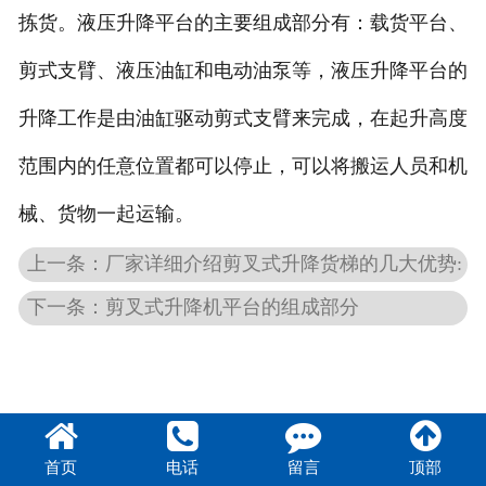
拣货。液压升降平台的主要组成部分有：载货平台、
剪式支臂、液压油缸和电动油泵等，液压升降平台的
升降工作是由油缸驱动剪式支臂来完成，在起升高度
范围内的任意位置都可以停止，可以将搬运人员和机
械、货物一起运输。
上一条：厂家详细介绍剪叉式升降货梯的几大优势:
下一条：剪叉式升降机平台的组成部分
首页
电话
留言
顶部