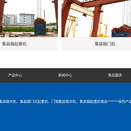
集装箱起重机
集装箱门机
产品中心
新闻中心
售后服务
装箱吊机、集装箱门式起重机、门架集装箱吊机、集装箱起重机等品******良的产