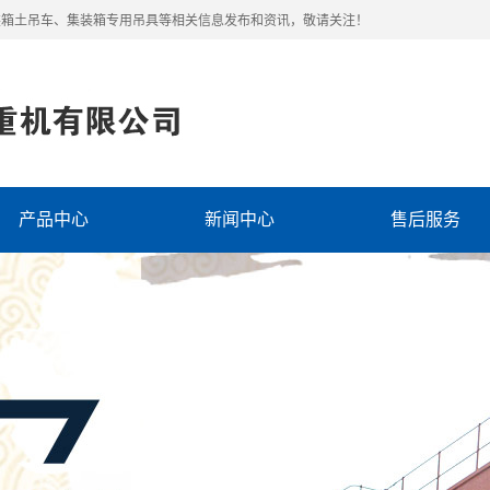
装箱土吊车、集装箱专用吊具等相关信息发布和资讯，敬请关注！
产品中心
新闻中心
售后服务