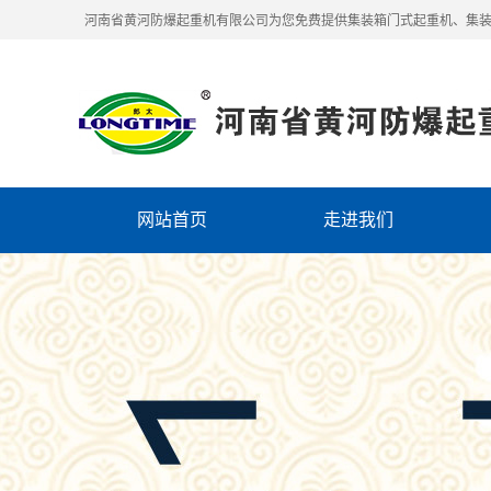
河南省黄河防爆起重机有限公司为您免费提供集装箱门式起重机、集
网站首页
走进我们