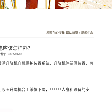
您现在的位置:
网站首页
>
新闻中心
电应该怎样办？
间：2022-09-07
活升降机自我保护装置系统，升降机停留原位置，可
压升降机台面缓慢下降，******人身和设备的安