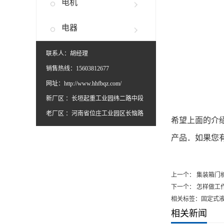
电机
电器
联系人：胡经理
销售热线：15603812677
网址：
http://www.hhfbqz.com/
新厂区 ：长垣起重工业园纬二路中段
老厂区 ：河南省位庄工业园区长恼路
希望上面的介
产品．如果您
上一个：
集装箱门
下一个：
怎样做工
相关标签：固定式
相关新闻