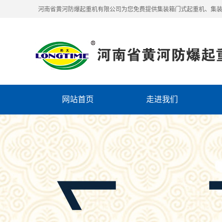
河南省黄河防爆起重机有限公司为您免费提供集装箱门式起重机、集
网站首页
走进我们