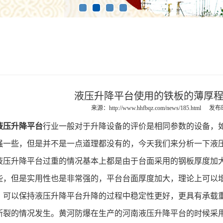
液压升降平台使用的铁板的薄厚
来源：
http://www.hhfbqz.com/news/185.html
发布时
液压升降平台
行业一般对于升降设备的评价是相同参数的设备，
强一些，但是并不是一点道理都没有的，今天我们来分析一下液
液压升降平台过重的情况基本上都是由于台面采用的钢板厚度加
些，但是实用性也是非常强的，平台台面厚度加大，理论上可以
，可以保持液压升降平台升降的过程中稳定性更好，更具有承载
断裂的情况发生。黄河防爆在生产的
河南液压升降平台
的时候采