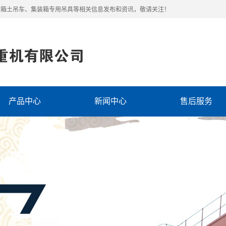
装箱土吊车、集装箱专用吊具等相关信息发布和资讯，敬请关注！
产品中心
新闻中心
售后服务