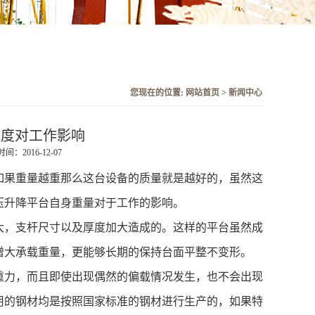
您现在的位置:
网站首页
>
新闻中心
程度对工作影响
间：2016-12-07
如果重量越重那么这台设备的质量就是越好的，虽然这
压升降平台自身重量对于工作的影响。
大，支杆尺寸以及厚度加大造成的。这样的平台虽然成
增大承载重量，更能够长期的保持台面平整不变形。
重力，而且即使出现偶然的偏载情况发生，也不会出现
用的钢材均是按照国家标准的钢材进行生产的，如果特