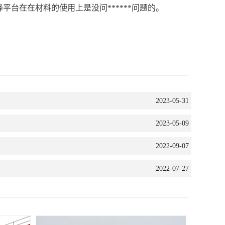
台在在材料的使用上是没问******问题的。
2023-05-31
2023-05-09
2022-09-07
2022-07-27