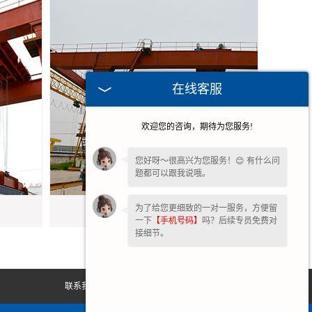
在线客服
欢迎您的咨询，期待为您服务!
您好呀～很高兴为您服务！😊 有什么问
题都可以跟我说哦。
为了给您更细致的一对一服务，方便留
集装箱门式起重机
一下
【手机号码】
吗？后续专员免费对
接细节。
联系我们
网站地图