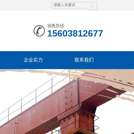
销售热线
15603812677
企业实力
联系我们