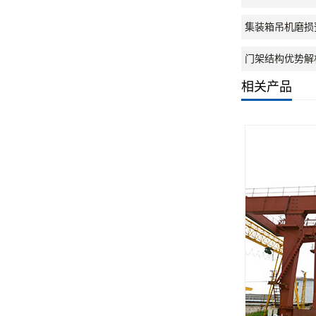
集装箱吊机磨损
门架结构优势解
相关产品