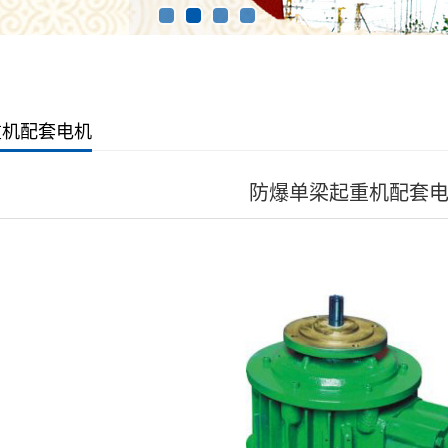
重机配套电机
防爆单梁起重机配套