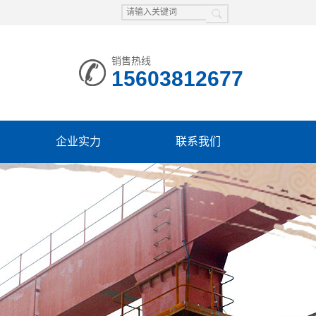
销售热线
15603812677
企业实力
联系我们