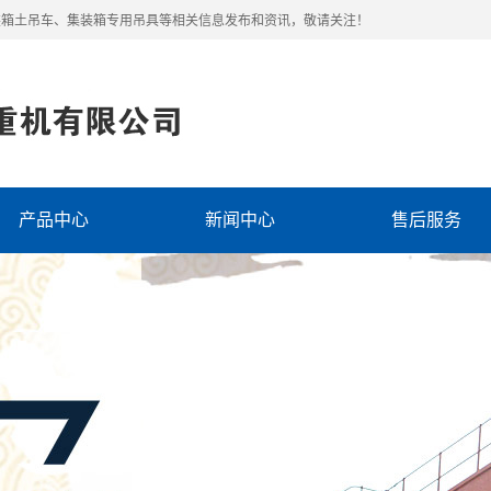
装箱土吊车、集装箱专用吊具等相关信息发布和资讯，敬请关注！
产品中心
新闻中心
售后服务