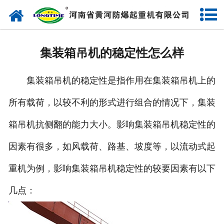
网站首页
走进我们
集装箱吊机的稳定性怎么样
产品中心
集装箱吊机的稳定性是指作用在集装箱吊机上的
新闻中心
所有载荷，以较不利的形式进行组合的情况下，集装
售后服务
箱吊机抗侧翻的能力大小。影响集装箱吊机稳定性的
企业实力
因素有很多，如风载荷、路基、坡度等，以流动式起
联系我们
重机为例，影响集装箱吊机稳定性的较要因素有以下
几点：