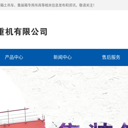
装箱土吊车、集装箱专用吊具等相关信息发布和资讯，敬请关注！
产品中心
新闻中心
售后服务