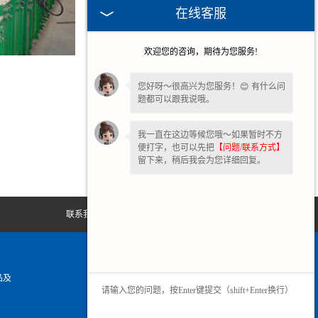
在线客服
欢迎您的咨询，期待为您服务!
您好呀～很高兴为您服务！😊 有什么问
题都可以跟我说哦。
我一直在这边等候您哦～如果暂时不方
便打字，也可以先把
【问题/联系方式】
留下来，稍后我会为您详细回复。
联系我们
网站地图
品及