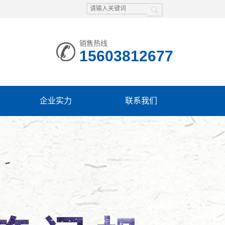
销售热线
15603812677
企业实力
联系我们